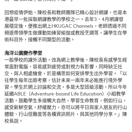
回想疫情伊始，陳校長和教師團隊已精心設計網課，也是本
港最早一批採取網課教學的學校之一。去年3、4月網課發
展穩定後，便推出網上HKUGAC Channels，老師透過不同
頻道帶領學生做運動如練習瑜伽或教授烹調等，讓學生在學
術科目外，接觸不同類型的活動。
海洋公園變作學堂
一般學校的課外活動，改為網上教學後，陳校長有感學生經
常面對電腦，容易感到疲勞或對視力有影響，同時缺乏社
交、與人相處機會，於是構思如何安排學生出外學習。「以
往學生每年出遊考察，估計未來一兩年未必能進行境外學
習。學生於網上討論和交流，多是大型班級活動，所以今年
延續ABLE（Adventure-based Life Education）小組教學
活動，鼓勵學生多接觸大自然，學習生命教育，例如行山，
感受新鮮空氣，紓緩壓力，亦可以將平日與家人朋友的行山
體驗、行山徑難度等各種資訊照片，與其他同學分享。」陳
校長說。