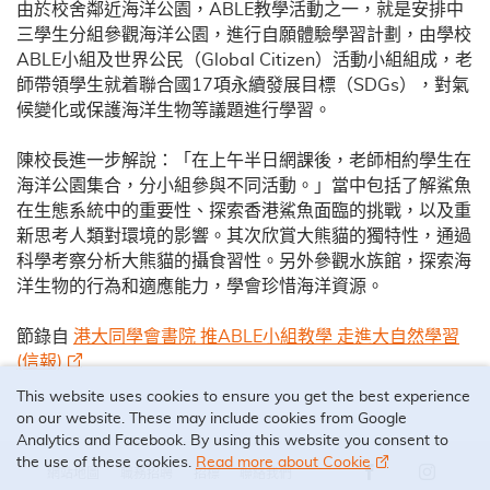
由於校舍鄰近海洋公園，ABLE教學活動之一，就是安排中
三學生分組參觀海洋公園，進行自願體驗學習計劃，由學校
ABLE小組及世界公民（Global Citizen）活動小組組成，老
師帶領學生就着聯合國17項永續發展目標（SDGs），對氣
候變化或保護海洋生物等議題進行學習。
陳校長進一步解說：「在上午半日網課後，老師相約學生在
海洋公園集合，分小組參與不同活動。」當中包括了解鯊魚
在生態系統中的重要性、探索香港鯊魚面臨的挑戰，以及重
新思考人類對環境的影響。其次欣賞大熊貓的獨特性，通過
科學考察分析大熊貓的攝食習性。另外參觀水族館，探索海
洋生物的行為和適應能力，學會珍惜海洋資源。
節錄自
港大同學會書院 推ABLE小組教學 走進大自然學習
(信報)
This website uses cookies to ensure you get the best experience
on our website. These may include cookies from Google
Analytics and Facebook. By using this website you consent to
the use of these cookies.
Read more about Cookie
網站地圖
職務招聘
招標
聯絡我們
Our Facebook 
Our Ins