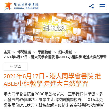
跳至主內容
分享到
打
細味此刻
主頁
博聞強識
學園動態
細味此刻
2021年6月17日 - 港大同學會書院 推ABLE小組教學 走進大自然學習
返回
2021年6月17日 - 港大同學會書院 推
ABLE小組教學 走進大自然學習
港大同學會書院自2006年創校以來一直奉行愉快學習、多
元發展的教學理念，讓學生走出校園擴闊視野。2015年更
誕生兩位DSE狀元，聲名鵲起。疫情未曾窒礙書院求變創新