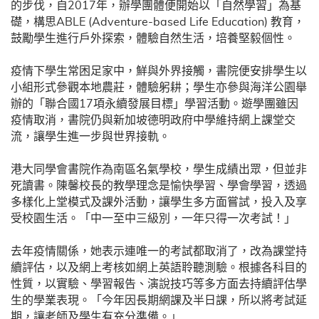
的步伐，自2017年，辦學團體便開始以「自然學習」為基
礎，構思ABLE (Adventure-based Life Education) 教育，
鼓勵學生進行戶外探索，體驗自然生活，培養堅毅個性。
疫情下學生常困足家中，鮮與外界接觸，書院便安排學生以
小組形式參觀本地農莊，體驗躬耕；學生亦參與海洋公園舉
辦的「聯合國17項永續發展目標」學習活動。遊學團雖因
疫情取消，書院仍與新加坡德明政府中學維持網上課堂交
流，讓學生進一步與世界接軌。
港大同學會書院作為南區名氣學校，學生成績出眾，但並非
死讀書。陳馨校長的教學理念是愉快學習、學會學習，透過
多樣化上堂模式及課外活動，讓學生多方面嘗試，投入及享
受校園生活。「中一至中三級別，一年只得一次考試！」
去年疫情關係，她表示連唯一的考試都取消了，改為課堂持
續評估，以及網上考核如網上英語聆聽測驗。根據各科目的
性質，以實驗、學習報告、演說技巧等多方面去持續評估學
生的學業表現。「今年因長期網課及半日課，所以將考試延
期，讓老師及學生有充分準備。」