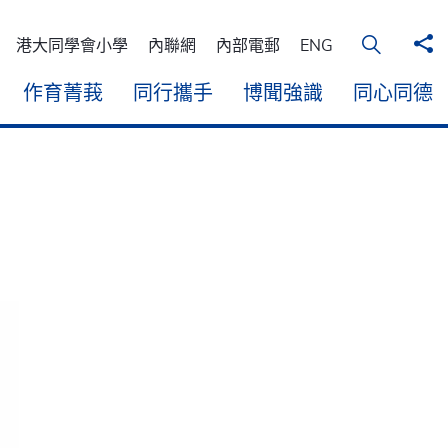
分
在桌面電
港大同學會小學
內聯網
內部電郵
ENG
作育菁莪
同行攜手
博聞強識
同心同德