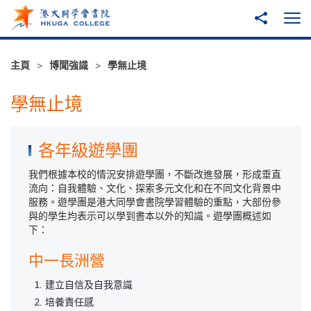
跳至主內容
分享到
打
主頁
博聞強識
學無止境
學無止境
各年級遊學團
我們根據本校的情況安排遊學團，不斷改進發展，形成垂直
流向：自我體驗、文化、探索多元文化和在不同文化背景中
服務。遊學團是港大同學會書院學習體驗的重點，大部份參
與的學生均表示可以學到書本以外的知識。遊學團概述如
下：
中一長洲營
建立自信及自我意識
培養責任感