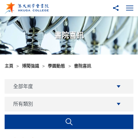
跳至主內容
分享到
打
書院喜訊
主頁
博聞強識
學園動態
書院喜訊
学年
全部年度
分類
所有類別
搜尋