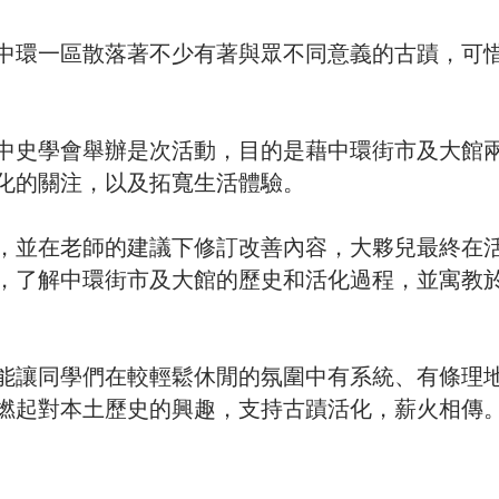
中環一區散落著不少有著與眾不同意義的古蹟，可
中史學會舉辦是次活動，目的是藉中環街市及大館
化的關注，以及拓寬生活體驗。
，並在老師的建議下修訂改善內容，大夥兒最終在
，了解中環街市及大館的歷史和活化過程，並寓教
能讓同學們在較輕鬆休閒的氛圍中有系統、有條理
燃起對本土歷史的興趣，支持古蹟活化，薪火相傳