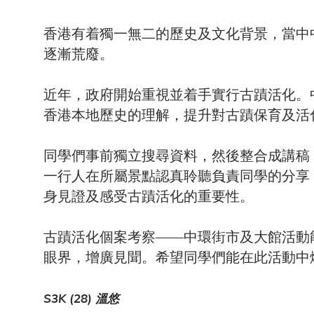
香港有着獨一無二的歷史及文化背景，當中
逐漸荒廢。
近年，政府開始重視並着手實行古蹟活化。
香港本地歷史的理解，提升對古蹟保育及活
同學們事前獨立搜尋資料，然後整合成
講稿
一行人在所屬景點認真聆聽負責同學的分享
身見證及感受古蹟活化的重要性。
古蹟活化個案考察
——
中環街市及大館活動
眼界，增廣見聞。希望同學們能在此活動中
S3K (28) 溫悠