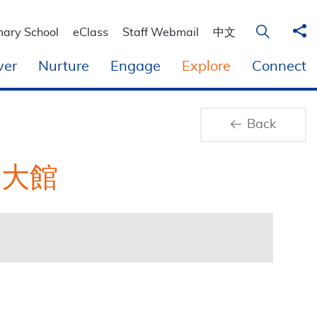
Sha
Open Sear
mary School
eClass
Staff Webmail
中文
ver
Nurture
Engage
Explore
Connect
Back
及大館