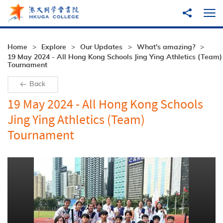
Skip to main content
Share to
Ope
Home
Explore
Our Updates
What's amazing?
19 May 2024 - All Hong Kong Schools Jing Ying Athletics (Team)
Tournament
Back
19 May 2024 - All Hong Kong Schools
Jing Ying Athletics (Team)
Tournament