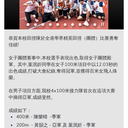
Play / Stop the s
恭賀本校田徑隊於全港學界精英田徑（團體）比賽勇奪
佳績!
女子團體賽事中,本校選手表現出色,取得女子團體殿
軍。其中,葉泯妡同學在女子100米項目中以12.03秒的
出色成績,打破大會紀錄,奪得冠軍,並獲得百米女飛人殊
榮。
在男子項目方面,我校4x100米接力隊首次在這項大賽
中摘得亞軍,成績斐然。
成績如下：
400米 - 陳樂晴 -季軍
200m - 黃韻之 - 亞軍 及 葉泯妡 - 季軍