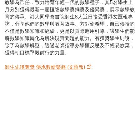
教學為己任，致力培育年輕一代的數學種子，其5名學生上
月分別獲得最新一屆恒隆數學獎銅獎及優異獎，展示數學教
育的傳承。港大同學會書院師生6人近日接受香港文匯報專
訪，分享他們的數學與教育故事。方鈺倫希望，自己傳授的
不僅是數學知識和經驗，更是以實際應用引導，讓學生們能
將數學知識轉化為解決現實問題的能力。有獲獎學生則說，
除了為數學解謎，透過老師指導亦學懂反思及不輕易放棄，
獲得朝目標堅毅前行的力量。
師生先後奪獎 傳承數研樂趣 (文匯報)