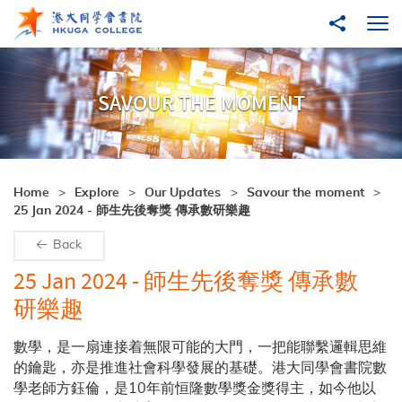
Skip to main content
Share to
Ope
SAVOUR THE MOMENT
Home
Explore
Our Updates
Savour the moment
25 Jan 2024 - 師生先後奪獎 傳承數研樂趣
Back
25 Jan 2024 - 師生先後奪獎 傳承數
研樂趣
數學，是一扇連接着無限可能的大門，一把能聯繫邏輯思維
的鑰匙，亦是推進社會科學發展的基礎。港大同學會書院數
學老師方鈺倫，是10年前恒隆數學獎金獎得主，如今他以